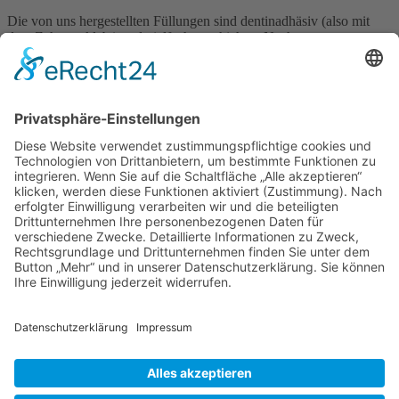
Die von uns hergestellten Füllungen sind dentinadhäsiv (also mit
dem Zahn verklebt) und vielfach geschichtet. Nach genauen
Vorgaben der Spannungsfelder im Zahn. Denn nur so lässt sich die
lange Haltbarkeit erreichen.
Wichtig ist, das Reparaturgebiet absolut trocken zu legen. Hierfür
spannen wir ein dünnes Gummituch (Kofferdam) über den zu
reparierenden Zahn.
Ganz kleine Kariesläsionen werden durch Mikrofüllungen repariert.
Diese sind besonders schonend und werden unter Einsatz einer
hochauflösenden Lupenbrille, Kariesindikator sowie speziellen
Mikroinstrumenten gefertigt. Sie haben eine extrem lange
Haltbarkeit.
Dr. Ira Roseneck
Friedrichstraße 7
25980 Sylt/Westerland
Termine nach Vereinbarung
per E-Mail an
Diese E-Mail-Adresse ist vor Spambots geschützt!