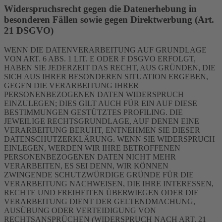
Widerspruchsrecht gegen die Datenerhebung in
besonderen Fällen sowie gegen Direktwerbung (Art.
21 DSGVO)
WENN DIE DATENVERARBEITUNG AUF GRUNDLAGE
VON ART. 6 ABS. 1 LIT. E ODER F DSGVO ERFOLGT,
HABEN SIE JEDERZEIT DAS RECHT, AUS GRÜNDEN, DIE
SICH AUS IHRER BESONDEREN SITUATION ERGEBEN,
GEGEN DIE VERARBEITUNG IHRER
PERSONENBEZOGENEN DATEN WIDERSPRUCH
EINZULEGEN; DIES GILT AUCH FÜR EIN AUF DIESE
BESTIMMUNGEN GESTÜTZTES PROFILING. DIE
JEWEILIGE RECHTSGRUNDLAGE, AUF DENEN EINE
VERARBEITUNG BERUHT, ENTNEHMEN SIE DIESER
DATENSCHUTZERKLÄRUNG. WENN SIE WIDERSPRUCH
EINLEGEN, WERDEN WIR IHRE BETROFFENEN
PERSONENBEZOGENEN DATEN NICHT MEHR
VERARBEITEN, ES SEI DENN, WIR KÖNNEN
ZWINGENDE SCHUTZWÜRDIGE GRÜNDE FÜR DIE
VERARBEITUNG NACHWEISEN, DIE IHRE INTERESSEN,
RECHTE UND FREIHEITEN ÜBERWIEGEN ODER DIE
VERARBEITUNG DIENT DER GELTENDMACHUNG,
AUSÜBUNG ODER VERTEIDIGUNG VON
RECHTSANSPRÜCHEN (WIDERSPRUCH NACH ART. 21