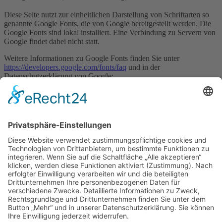
Diese Seite nutzt zur einheitlichen Darstellung von Schriftarten so
genannte Google Fonts, die von Google bereitgestellt werden. Die
Google Fonts sind lokal installiert. Eine Verbindung zu Servern von
Google findet dabei nicht statt.
Weitere Informationen zu Google Fonts finden Sie unter
https://developers.google.com/fonts/faq
und in der
Datenschutzerklärung von Google:
https://policies.google.com/privacy?hl=de
.
Font Awesome (lokales Hosting)
Diese Seite nutzt zur einheitlichen Darstellung von Schriftarten Font
Awesome. Font Awesome ist lokal installiert. Eine Verbindung zu
Servern von Fonticons, Inc. findet dabei nicht statt.
Weitere Informationen zu Font Awesome finden Sie in der
Datenschutzerklärung für Font Awesome unter:
https://fontawesome.com/privacy
.
Copyright © eRecht24
Dr. Ira Roseneck